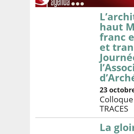
L’archi
haut M
franc e
et tra
Journé
l’Assoc
d’Arch
23 octobr
Colloque 
TRACES
La gloi