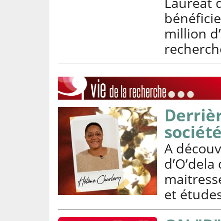
Lauréat d
bénéfici
million d
recherche
Derrièr
sociét
A découv
d’O’dela
maitresse
et études