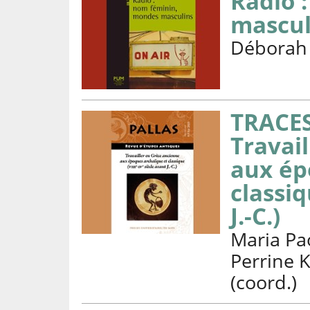
Radio 
mascul
Déborah
TRACES
Travai
aux ép
classiq
J.-C.)
Maria Pa
Perrine
(coord.)