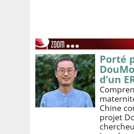
Porté 
DouMot
d’un ER
Comprend
maternité
Chine co
projet D
chercheu