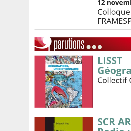
12 novem
Colloque 
FRAMES
LISST
Géogra
Collectif
SCR AR