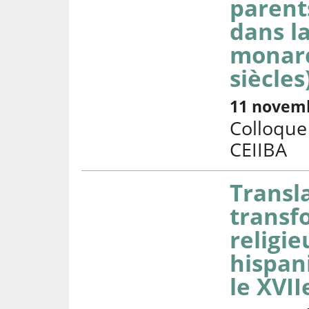
parents
dans la
monarc
siècles)
11 novem
Colloque 
CEIIBA
Transl
transf
religi
hispan
le XVII