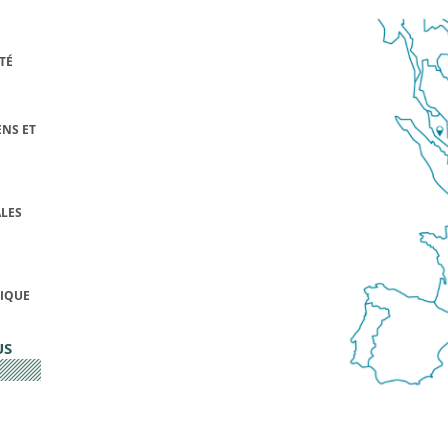
TÉ
NS ET
LES
FIQUE
US