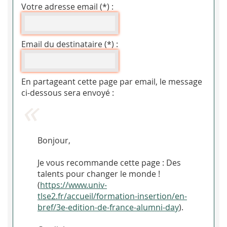
Votre adresse email (*) :
Email du destinataire (*) :
En partageant cette page par email, le message
ci-dessous sera envoyé :
Bonjour,
Je vous recommande cette page : Des
talents pour changer le monde !
(
https://www.univ-
tlse2.fr/accueil/formation-insertion/en-
bref/3e-edition-de-france-alumni-day
).