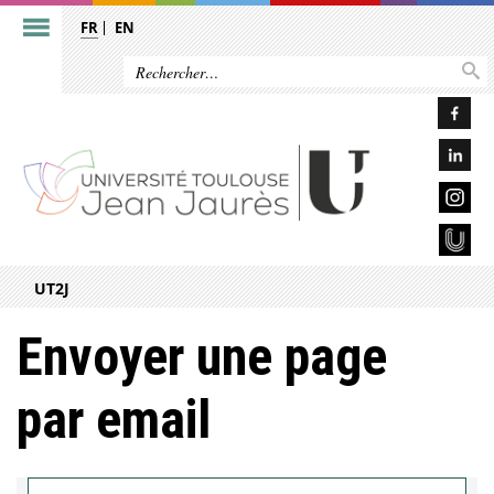
FR
EN
UT2J
Envoyer une page
par email