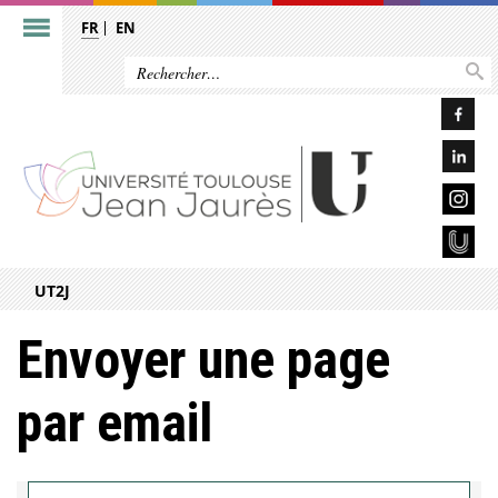
FR
EN
UT2J
Envoyer une page
par email