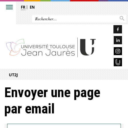
FR
EN
UT2J
Envoyer une page
par email