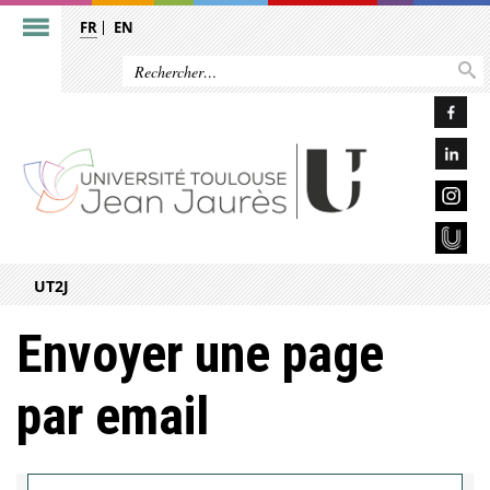
FR
EN
UT2J
Envoyer une page
par email