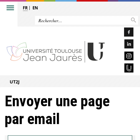
FR
EN
UT2J
Envoyer une page
par email