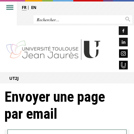
FR
EN
UT2J
Envoyer une page
par email