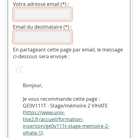
Votre adresse email (*) :
Email du destinataire (*) :
En partageant cette page par email, le message
ci-dessous sera envoyé :
Bonjour,
Je vous recommande cette page :
GE0V111T - Stage/mémoire 2 VIHATE
(
https://www.univ-
tlse2.fr/accueil/formation-
insertion/ge0v111t-stage-memoire-2-
vihate-1
).