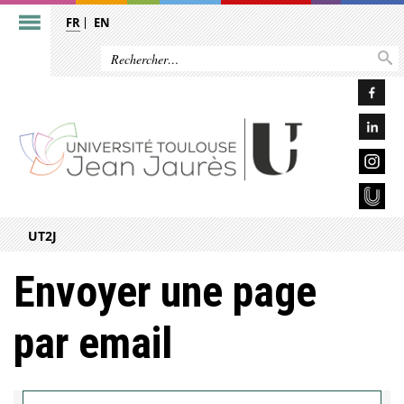
FR
EN
UT2J
Envoyer une page
par email