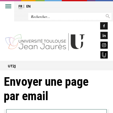
FR
EN
UT2J
Envoyer une page
par email