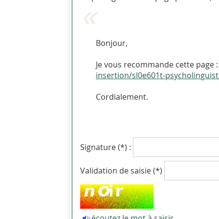
Bonjour,
Je vous recommande cette page : 
insertion/sl0e601t-psycholinguis
Cordialement.
Signature (*) :
Validation de saisie (*)
écoutez le mot à saisir