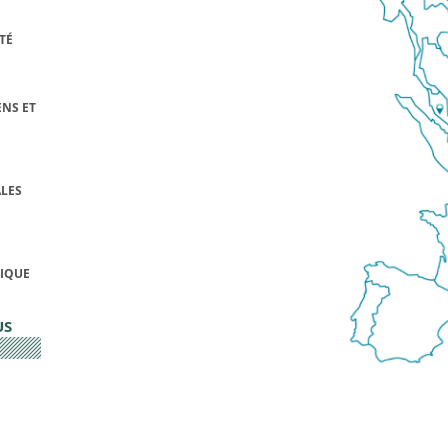
TÉ
NS ET
LES
FIQUE
US