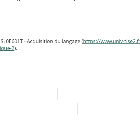
SL0E601T - Acquisition du langage (
https://www.univ-tlse2.f
tique-2
).