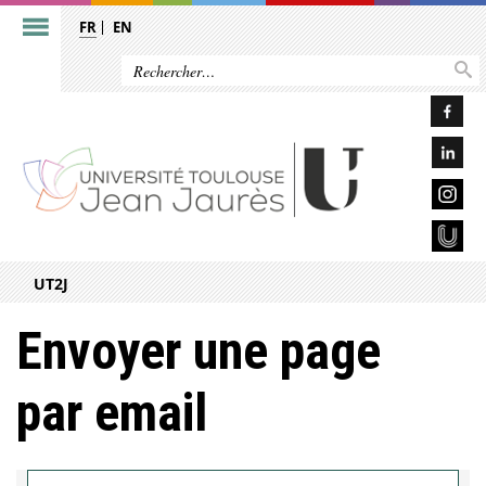
FR
EN
UT2J
Envoyer une page
par email