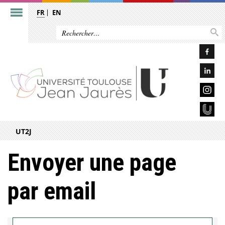
FR
EN
UT2J
Envoyer une page
par email