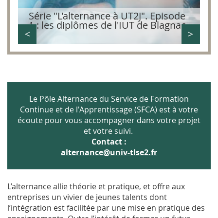
e
Série "L'alternance à UT2J". Episode
S
1 : les diplômes de l'IUT de Blagnac
2
<
>
Le Pôle Alternance du Service de Formation
Continue et de l'Apprentissage (SFCA) est à votre
écoute pour vous accompagner dans votre projet
et votre suivi.
Contact :
alternance@univ-tlse2.fr
L’alternance allie théorie et pratique, et offre aux
entreprises un vivier de jeunes talents dont
l’intégration est facilitée par une mise en pratique des