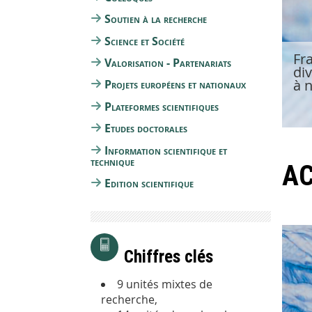
Soutien à la recherche
Science et Société
rs différentes cultures
Fra
Valorisation - Partenariats
rmanophone, anglophone et
div
à 
Projets européens et nationaux
Plateformes scientifiques
Etudes doctorales
Information scientifique et
technique
A
Edition scientifique
Chiffres clés
9 unités mixtes de
recherche,