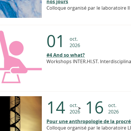
nos jours
Colloque organisé par le laboratoire I
01
oct.
2026
#4 And so what?
Workshops INTER.HI.ST. Interdisciplina
14
16
oct.
oct.
2026
2026
Pour une anthropologie de la procr
Colloque organisé par le laboratoire L