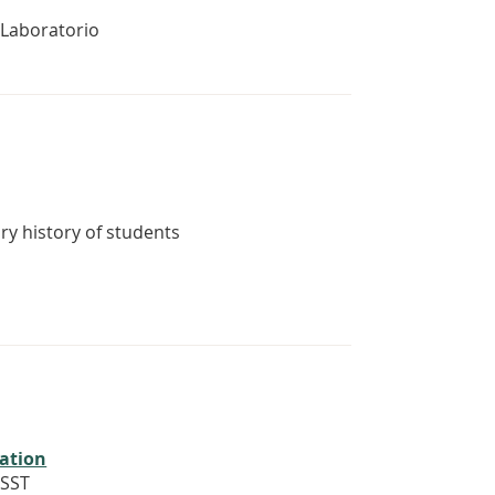
l Laboratorio
ry history of students
éation
ISST