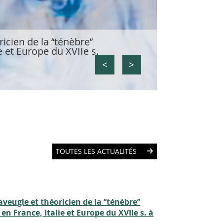
cien de la ‘‘ténèbre’’
e et Europe du XVIIe s.
Pour une an
<
>
TOUTES LES ACTUALITÉS
veugle et théoricien de la ‘‘ténèbre’’
en France, Italie et Europe du XVIIe s. à