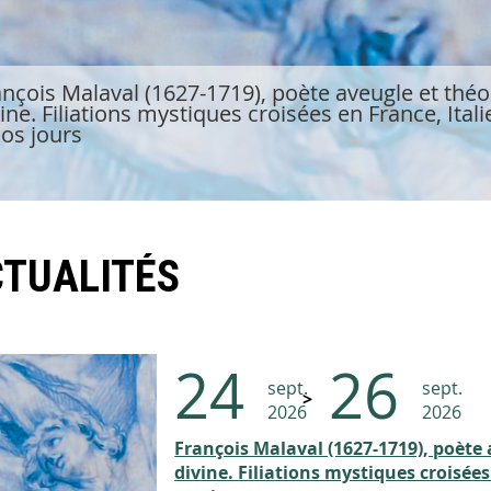
nçois Malaval (1627-1719), poète aveugle et théori
ine. Filiations mystiques croisées en France, Itali
nos jours
CTUALITÉS
24
26
sept.
sept.
2026
2026
François Malaval (1627-1719), poète a
divine. Filiations mystiques croisées 