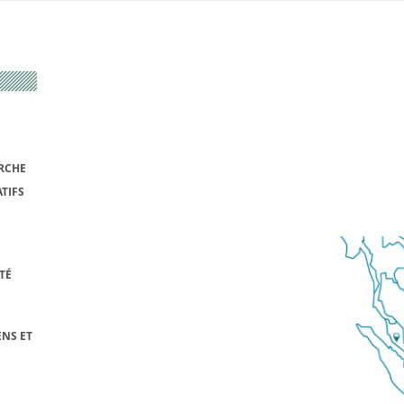
RCHE
TIFS
TÉ
NS ET