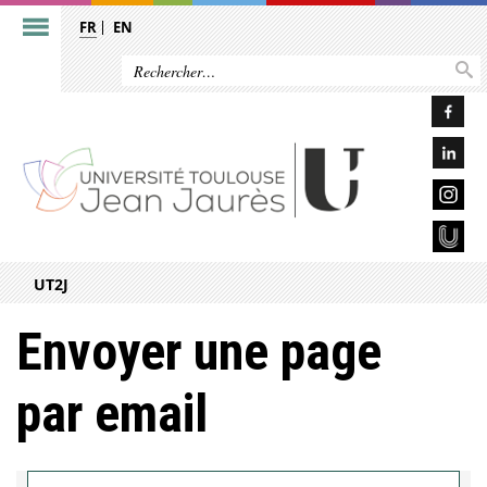
FR
EN
UT2J
Envoyer une page
par email