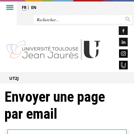
FR
EN
UT2J
Envoyer une page
par email