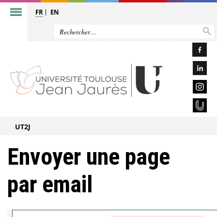
FR
EN
UT2J
Envoyer une page
par email