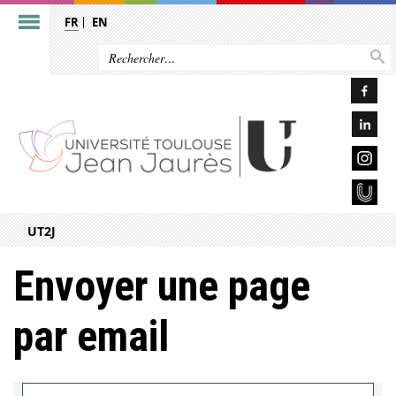
FR
EN
UT2J
Envoyer une page
par email