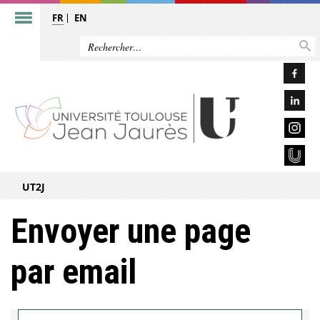
FR
EN
UT2J
Envoyer une page
par email