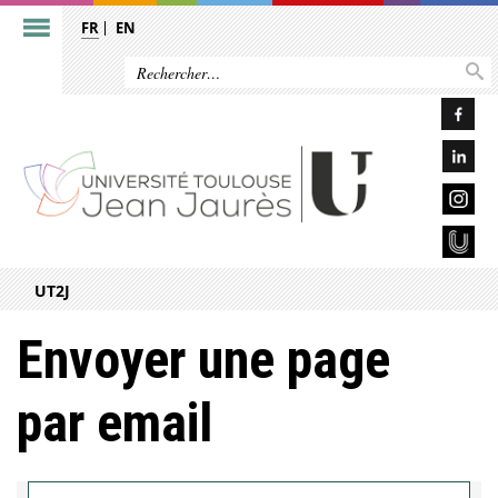
FR
EN
UT2J
Envoyer une page
par email