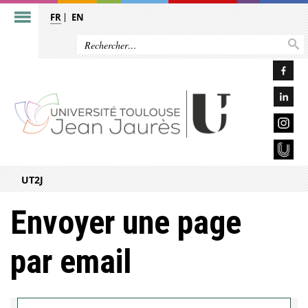
FR
EN
UT2J
Envoyer une page
par email