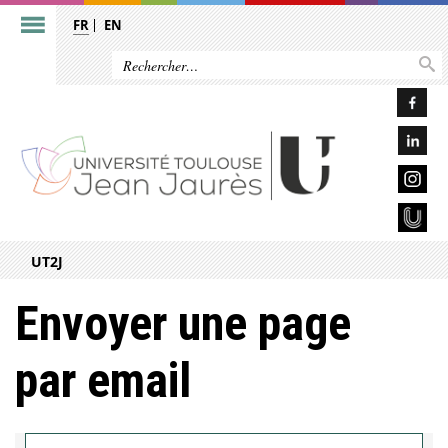
FR
EN
UT2J
Envoyer une page
par email