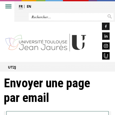
FR
EN
UT2J
Envoyer une page
par email