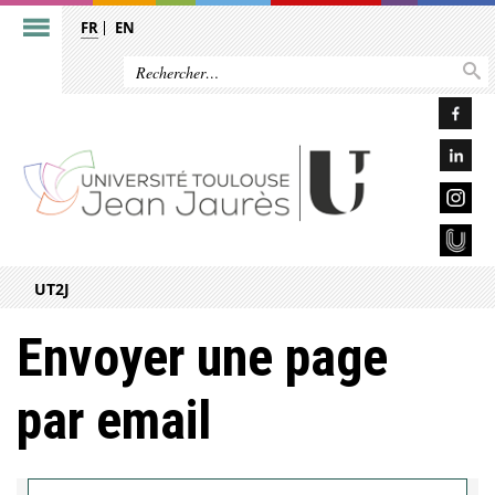
FR
EN
UT2J
Envoyer une page
par email