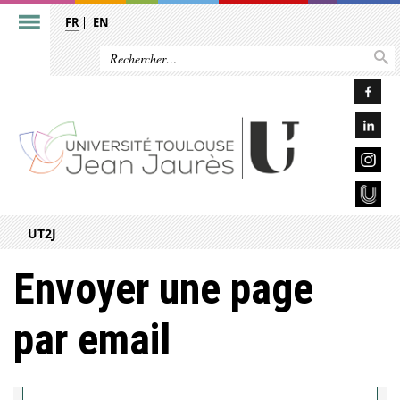
FR
EN
UT2J
Envoyer une page
par email