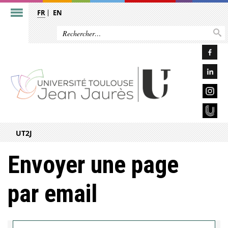
FR
EN
UT2J
Envoyer une page
par email