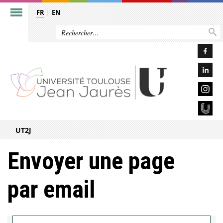
FR
EN
UT2J
Envoyer une page
par email