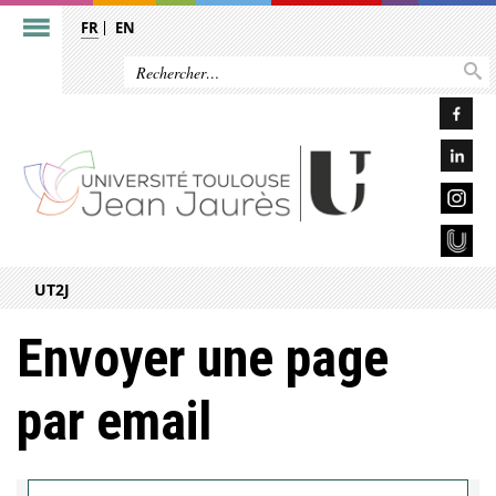
FR
EN
UT2J
Envoyer une page
par email