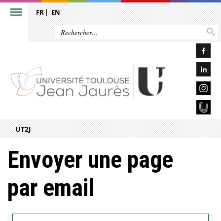
FR
EN
UT2J
Envoyer une page
par email