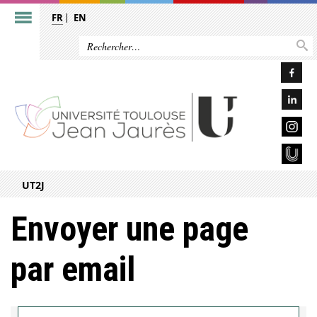
FR
EN
UT2J
Envoyer une page
par email