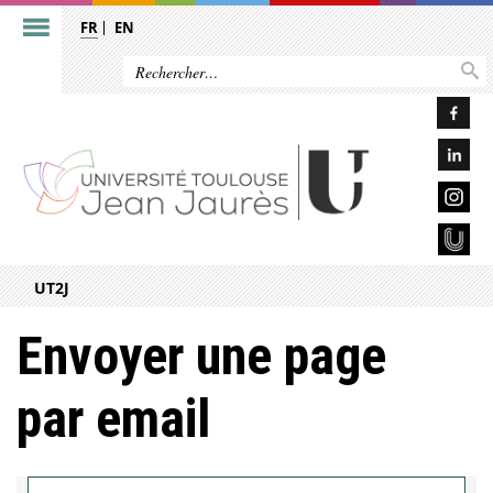
FR
EN
UT2J
Envoyer une page
par email