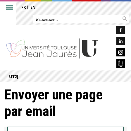
FR
EN
UT2J
Envoyer une page
par email