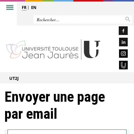
FR
EN
UT2J
Envoyer une page
par email