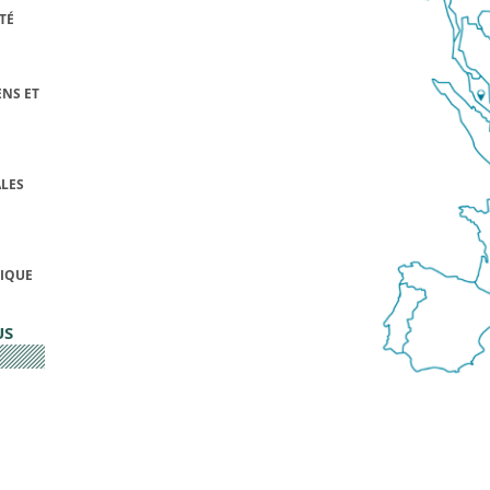
TÉ
NS ET
LES
FIQUE
US