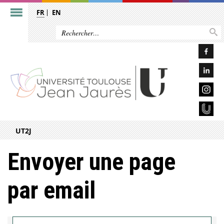
FR
EN
UT2J
Envoyer une page
par email