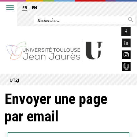
FR
EN
UT2J
Envoyer une page
par email