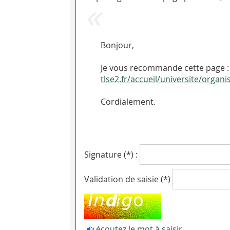
Bonjour,
Je vous recommande cette page : 
tlse2.fr/accueil/universite/orga
Cordialement.
Signature (*) :
Validation de saisie (*)
écoutez le mot à saisir