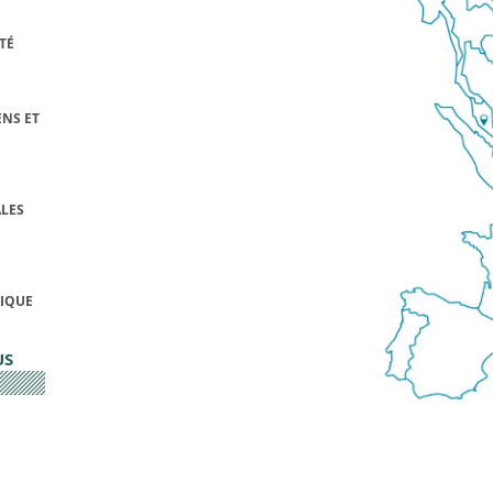
TÉ
NS ET
LES
FIQUE
US