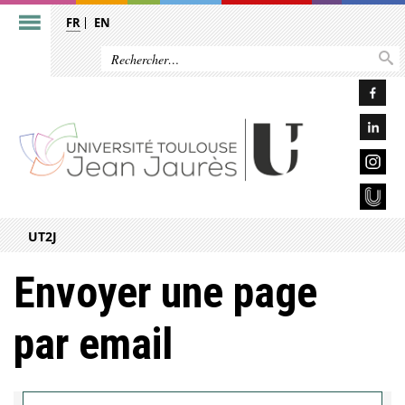
FR
EN
UT2J
Envoyer une page
par email