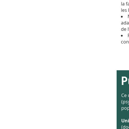
la 
les
ada
de 
con
P
Ce 
(ps
pop
Un
(do