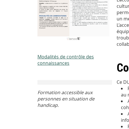
cultu
perme
un me
L’acc
équip
troub
colla
Modalités de contrôle des
connaissances
Co
Ce DU
Formation accessible aux
au 
personnes en situation de
handicap.
coh
inf