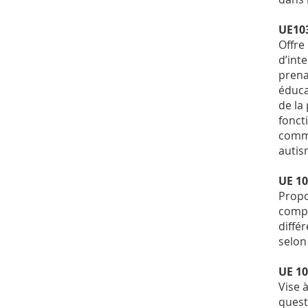
UE103
Offre
d’int
prena
éduca
de la
fonct
commu
autis
UE 10
Propo
compé
diffé
selon
UE 10
Vise 
quest