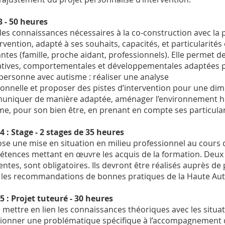
 - 50 heures
 les connaissances nécessaires à la co-construction avec la
ervention, adapté à ses souhaits, capacités, et particularités
ntes (famille, proche aidant, professionnels). Elle permet d
tives, comportementales et développementales adaptées p
 personne avec autisme : réaliser une analyse
ionnelle et proposer des pistes d’intervention pour une di
niquer de manière adaptée, aménager l’environnement hu
me, pour son bien être, en prenant en compte ses particulari
4 : Stage - 2 stages de 35 heures
se une mise en situation en milieu professionnel au cours de
tences mettant en œuvre les acquis de la formation. Deux 
rentes, sont obligatoires. Ils devront être réalisés auprès de
 les recommandations de bonnes pratiques de la Haute Auto
5 : Projet tuteuré - 30 heures
à mettre en lien les connaissances théoriques avec les situa
ionner une problématique spécifique à l’accompagnement 