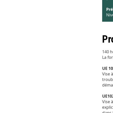
Pré
Niv
Pr
140 h
La fo
UE 10
Vise 
troub
démar
UE102
Vise 
expli
dans 