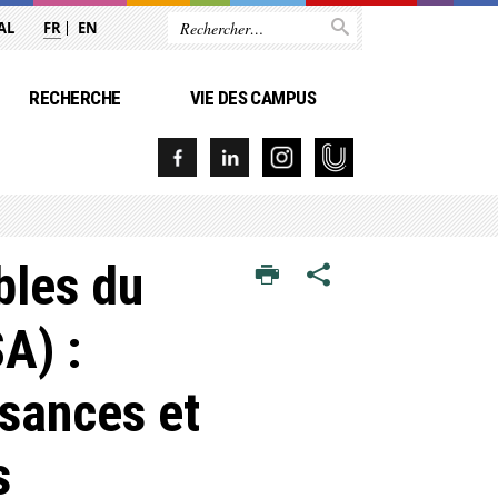
AL
FR
EN
RECHERCHE
VIE DES CAMPUS
bles du
A) :
ssances et
s