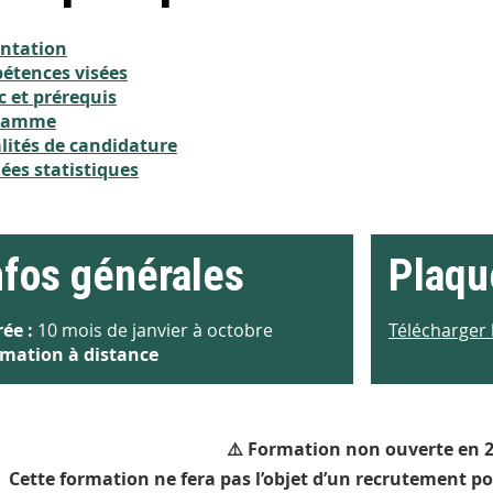
entation
étences visées
c et prérequis
ramme
ités de candidature
es statistiques
nfos générales
Plaqu
ée :
10 mois de janvier à octobre
Télécharger 
mation à distance
⚠️ Formation non ouverte en 
Cette formation ne fera pas l’objet d’un recrutement po