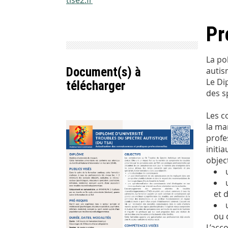
tlse2.fr
Pr
La po
Document(s) à
autis
Le Di
télécharger
des s
Les c
la ma
profe
initi
object
et 
ou 
L’acc