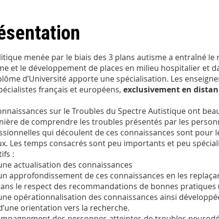
ésentation
litique menée par le biais des 3 plans autisme a entraîné l
me et le développement de places en milieu hospitalier et da
plôme d’Université apporte une spécialisation. Les enseign
pécialistes français et européens,
exclusivement en distan
onnaissances sur le Troubles du Spectre Autistique ont beau
nière de comprendre les troubles présentés par les person
ssionnelles qui découlent de ces connaissances sont pour
aux. Les temps consacrés sont peu importants et peu spécial
ifs :
une actualisation des connaissances
un approfondissement de ces connaissances en les replaçant
dans le respect des recommandations de bonnes pratiques (
une opérationnalisation des connaissances ainsi développées
d’une orientation vers la recherche.
ompagnement des personnes atteintes de troubles neurod