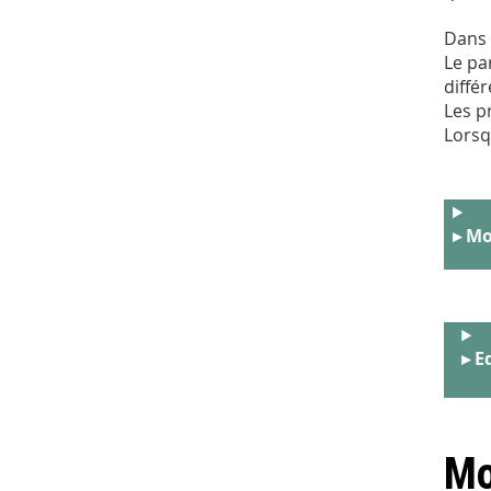
Dans 
Le pa
diffé
Les p
Lorsq
▸ Mo
▸ E
Mo