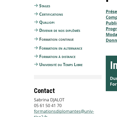
Stages
Prés
Certifications
Comp
Qualiopi
Publi
Prog
Devenir de nos diplômés
Modal
Formation continue
Donné
Formation en alternance
Formation à distance
I
Université du Temps Libre
Dur
For
Contact
Sabrina DJALOT
05 61 50 41 70
formationsdiplomantes@univ-