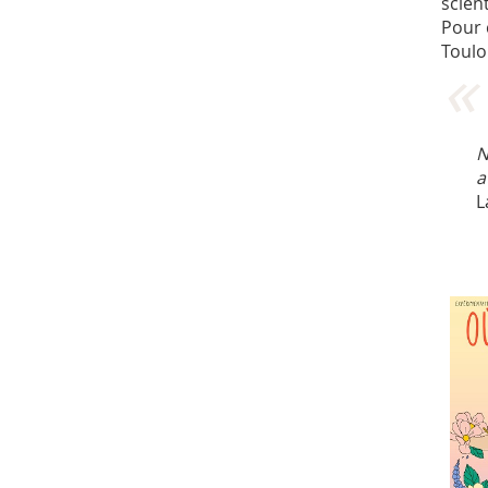
scient
Pour 
Toulo
N
a
L