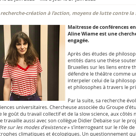
 recherche-création à l’action, moyens de lutte contre la
Maitresse de conférences en 
Aline Wiame est une cherch
engagée.
Après des études de philosophi
entités dans une thèse souten
Bruxelles sur les liens entre t
défendre le théâtre comme u
interpeler celui de la philos
et philosophes à travers le pr
Par la suite, sa recherche évo
iences universitaires. Chercheuse associée du Groupe d'étud
ve le goût du travail collectif et de la slow science, aux côté
 travaille aussi avec son collègue Didier Debaise sur le pr
te sur les modes d'existence
» s’interrogeant sur le rôle de
trophes climatiques et écologiques. Un questionnement qu