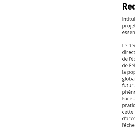
Red
Intitu
projet
essent
Le dé
direc
de l’
de Fé
la po
globa
futur
phéno
Face 
prati
cette
d’acc
l’éche