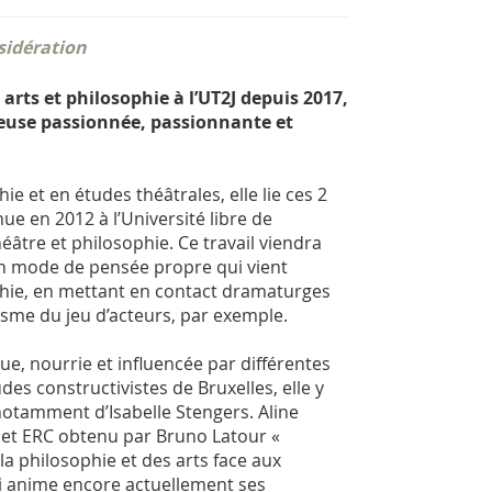
 sidération
arts et philosophie à l’UT2J depuis 2017,
euse passionnée, passionnante et
e et en études théâtrales, elle lie ces 2
ue en 2012 à l’Université libre de
héâtre et philosophie. Ce travail viendra
n mode de pensée propre qui vient
ophie, en mettant en contact dramaturges
isme du jeu d’acteurs, par exemple.
lue, nourrie et influencée par différentes
es constructivistes de Bruxelles, elle y
s notamment d’Isabelle Stengers. Aline
ojet ERC obtenu par Bruno Latour «
 la philosophie et des arts face aux
i anime encore actuellement ses