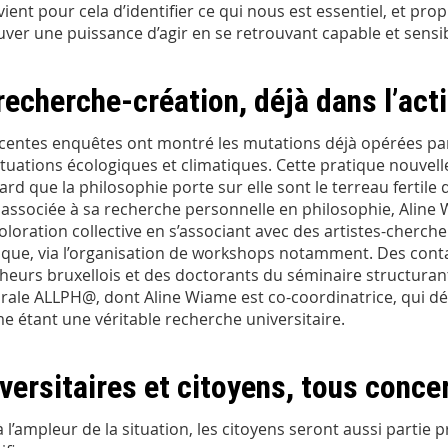
nvient pour cela d’identifier ce qui nous est essentiel, et pr
uver une puissance d’agir en se retrouvant capable et sensib
recherche-création, déjà dans l’act
centes enquêtes ont montré les mutations déjà opérées par 
ituations écologiques et climatiques. Cette pratique nouvelle,
ard que la philosophie porte sur elle sont le terreau fertile 
, associée à sa recherche personnelle en philosophie, Aline
oloration collective en s’associant avec des artistes-chercheu
tique, via l’organisation de workshops notamment. Des conta
heurs bruxellois et des doctorants du séminaire structurant
rale ALLPH@, dont Aline Wiame est co-coordinatrice, qui défe
 étant une véritable recherche universitaire.
versitaires et citoyens, tous conce
à l’ampleur de la situation, les citoyens seront aussi partie 