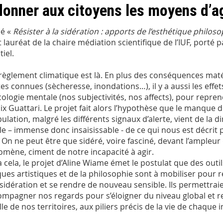
onner aux citoyens les moyens d’a
lé «
Résister à la sidération : apports de l’esthétique phil
 lauréat de la chaire médiation scientifique de l’IUF, porté p
iel.
règlement climatique est là. En plus des conséquences maté
tes connues (sècheresse, inondations…), il y a aussi les effe
écologie mentale (nos subjectivités, nos affects), pour repr
lix Guattari. Le projet fait alors l’hypothèse que le manque 
pulation, malgré les différents signaux d’alerte, vient de la 
le – immense donc insaisissable - de ce qui nous est décrit
. On ne peut être que sidéré, voire fasciné, devant l’ampleur
mène, ciment de notre incapacité à agir.
à cela, le projet d’Aline Wiame émet le postulat que des outil
ques artistiques et de la philosophie sont à mobiliser pour r
 sidération et se rendre de nouveau sensible. Ils permettrai
ompagner nos regards pour s’éloigner du niveau global et r
lle de nos territoires, aux piliers précis de la vie de chaque i