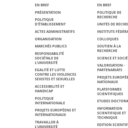
EN BREF
EN BREF
PRÉSENTATION
POLITIQUE DE
RECHERCHE
POLITIQUE
D'ÉTABLISSEMENT
UNITÉS DE RECHE
ACTES ADMINISTRATIFS
INSTITUTS FÉDÉRA
ORGANISATION
COLLOQUES
MARCHÉS PUBLICS
SOUTIEN À LA
RECHERCHE
RESPONSABILITÉ
SOCIÉTALE DE
SCIENCE ET SOCIÉ
L'UNIVERSITÉ
VALORISATION -
EGALITÉ ET LUTTE
PARTENARIATS
CONTRE LES VIOLENCES
PROJETS EUROPÉE
SEXISTES ET SEXUELLES
NATIONAUX
ACCESSIBILITÉ ET
PLATEFORMES
HANDICAP
SCIENTIFIQUES
POLITIQUE
ETUDES DOCTORA
INTERNATIONALE
INFORMATION
PROJETS EUROPÉENS ET
SCIENTIFIQUE ET
INTERNATIONAUX
TECHNIQUE
TRAVAILLER À
EDITION SCIENTI
L'UNIVERSITÉ