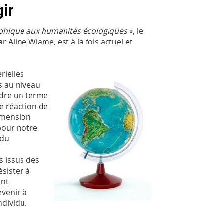
gir
osophique aux humanités écologiques
», le
ar Aline Wiame, est à la fois actuel et
rielles
ts au niveau
endre un terme
de réaction de
dimension
 pour notre
 du
s issus des
ésister à
ent
evenir à
ndividu.