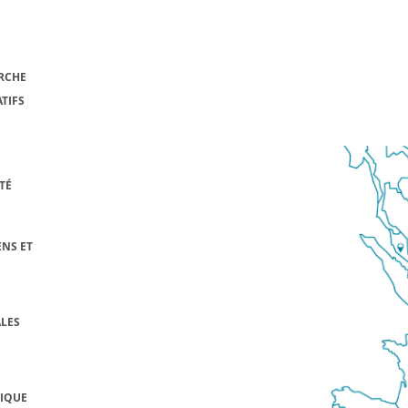
RCHE
TIFS
TÉ
NS ET
LES
FIQUE