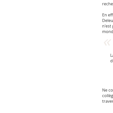
reche
En ef
Deleu
n'est
mond
L
d
Ne co
collè
trave