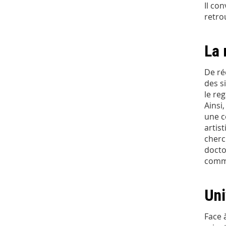
Il co
retro
La 
De ré
des s
le reg
Ainsi
une c
artis
cherc
docto
comme
Uni
Face 