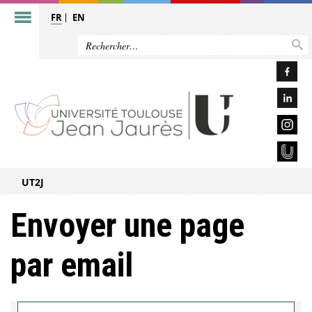
FR
EN
UT2J
Envoyer une page
par email