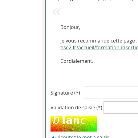
Bonjour,
Je vous recommande cette page : 
tlse2.fr/accueil/formation-inser
Cordialement.
Signature (*) :
Validation de saisie (*)
écoutez le mot à saisir