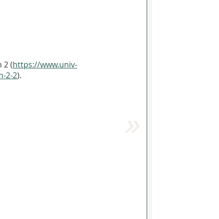
 2 (
https://www.univ-
n-2-2
).