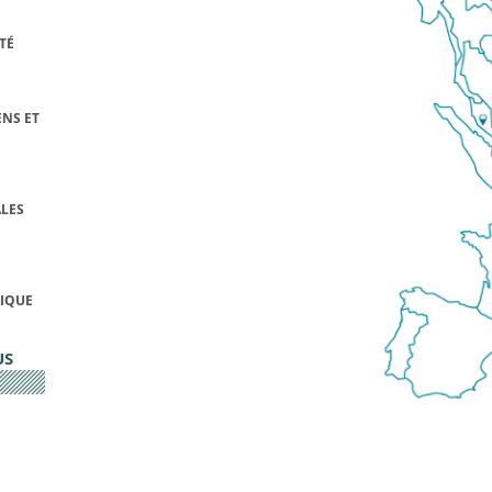
TÉ
NS ET
LES
FIQUE
US