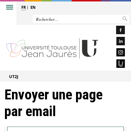
FR
EN
UT2J
Envoyer une page
par email