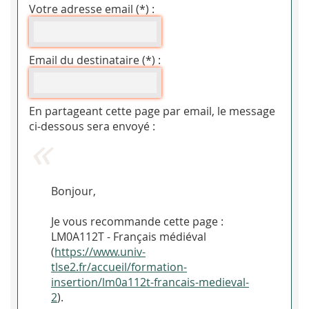
Votre adresse email (*) :
Email du destinataire (*) :
En partageant cette page par email, le message
ci-dessous sera envoyé :
Bonjour,
Je vous recommande cette page :
LM0A112T - Français médiéval
(
https://www.univ-
tlse2.fr/accueil/formation-
insertion/lm0a112t-francais-medieval-
2
).