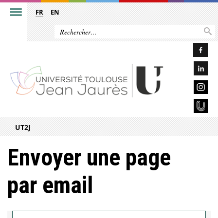
FR
EN
UT2J
Envoyer une page
par email