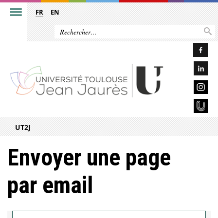
FR
EN
UT2J
Envoyer une page
par email