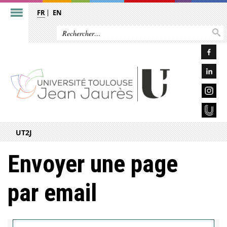
FR
EN
UT2J
Envoyer une page
par email