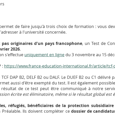
ers
permet de faire jusqu'à trois choix de formation : vous d
l'adresser à l'université concernée.
t pas originaires d'un pays francophone
, un Test de Co
vrier 2026
.
ion s'effectue
uniquement en ligne
du 3 novembre au 15 déc
P :
https://www.france-education-international.fr/article/tcf
le TCF DAP B2, DELF B2 ou DALF. Le DUEF B2 ou C1 délivré pa
rmet aussi d'être exempté du test. Il est également possible
 résultat de ce test peut être communiqué à notre servi
ssion écrite est éliminatoire, même si le résultat global est 
des, réfugiés, bénéficiaires de la protection subsidiair
Préalable. Ils doivent compléter ce
dossier de candidatu