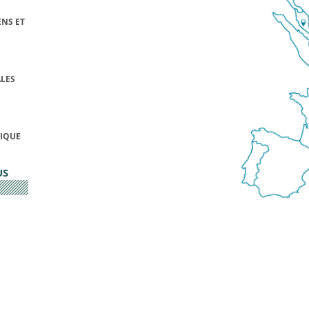
NS ET
LES
FIQUE
US