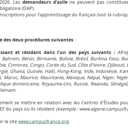
 2026. Les
demandeurs d'asile
ne peuvent pas constituer
ligatoire (DAP).
nscriptions pour l'apprentissage du français (voir la rubriqu
e des deux procédures suivantes
:
issant et résidant dans l'un des pays suivants :
Afri
, Bahreïn, Bénin, Birmanie, Bolivie, Brésil, Burkina Faso,
bie, Comores, Congo, Corée du Sud, Côte d'Ivoire, Djibouti,
gie, Ghana, Guinée, Haïti, Hong-Kong, Inde, Indonésie, Iran, 
i, Maroc, Maurice, Mauritanie, Mexique, Népal, Niger, Nigér
que dominicaine, Royaume-Uni, Russie, Rwanda, Sénégal, 
Vietnam.
rement se mettre en relation avec les Centres d'Études pou
EF du pays où ils résident
(exemple : www.algerie.campusfr
r le site
www.campusfrance.org
.