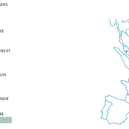
TIFS
TÉ
NS ET
LES
FIQUE
US