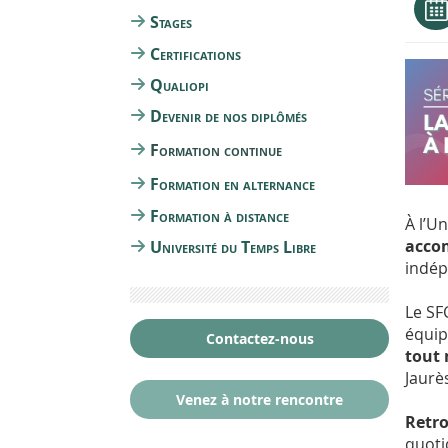
Stages
Certifications
Qualiopi
Devenir de nos diplômés
Formation continue
Formation en alternance
Formation à distance
À l’U
acco
Université du Temps Libre
indép
Le SF
équip
Contactez-nous
tout 
Jaurè
Venez à notre rencontre
Retro
quoti