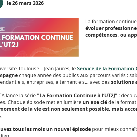
le 26 mars 2026
La formation continue 
évoluer professionnel
compétences, ou appr
niversité Toulouse – Jean Jaurès, le
Service de la Formation 
mpagne
chaque année des publics aux parcours variés : sal
endant·e·s, entreprises, alternant·e·s… avec des
solutions 
CA lance la série
"La Formation Continue à l’UT2J"
: découv
es. Chaque épisode met en lumière
un axe clé
de la format
moment de la vie est non seulement possible, mais ac
s.
uvez tous les mois un nouvel épisode
pour mieux connaîtr
dien :